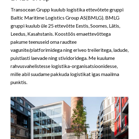
Transocean Grupp kuulub logistika ettevõtete gruppi
Baltic Maritime Logistics Group AS(BMLG). BMLG
gruppi kuulub üle 25 ettevõtte Eestis, Soomes, Lätis,
Leedus, Kasahstanis. Koostöös emaettevõttega
pakume teenuseid oma raudtee
vagunite/platforimidega ning eriveo treileritega, ladude,
puistlasti laevade ning stividoridega. Me kuulume
rahvusvahelistesse logistika-organisatsioonidesse,
mille abil suudame pakkuda logistikat igas maailma
punktis.