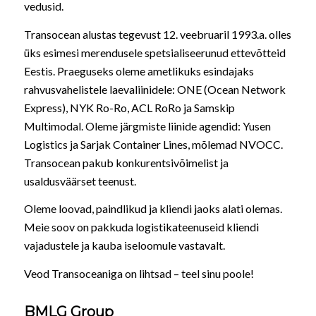
vedusid.
Transocean alustas tegevust 12. veebruaril 1993.a. olles
üks esimesi merendusele spetsialiseerunud ettevõtteid
Eestis. Praeguseks oleme ametlikuks esindajaks
rahvusvahelistele laevaliinidele: ONE (Ocean Network
Express), NYK Ro-Ro, ACL RoRo ja Samskip
Multimodal. Oleme järgmiste liinide agendid: Yusen
Logistics ja Sarjak Container Lines, mõlemad NVOCC.
Transocean pakub konkurentsivõimelist ja
usaldusväärset teenust.
Oleme loovad, paindlikud ja kliendi jaoks alati olemas.
Meie soov on pakkuda logistikateenuseid kliendi
vajadustele ja kauba iseloomule vastavalt.
Veod Transoceaniga on lihtsad – teel sinu poole!
BMLG Group