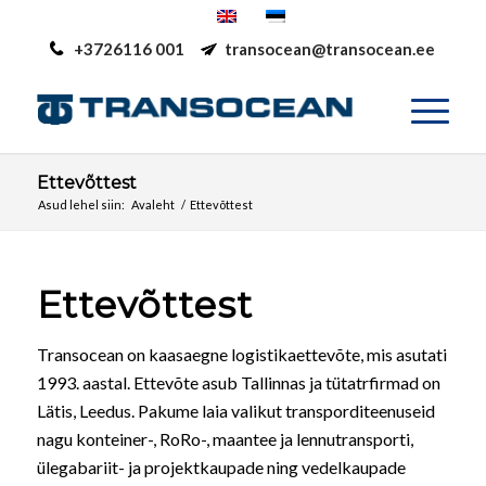
+3726116 001
transocean@transocean.ee
Ettevõttest
Asud lehel siin:
Avaleht
/
Ettevõttest
Ettevõttest
Transocean on kaasaegne logistikaettevõte, mis asutati
1993. aastal. Ettevõte asub Tallinnas ja tütatrfirmad on
Lätis, Leedus. Pakume laia valikut transporditeenuseid
nagu konteiner-, RoRo-, maantee ja lennutransporti,
ülegabariit- ja projektkaupade ning vedelkaupade