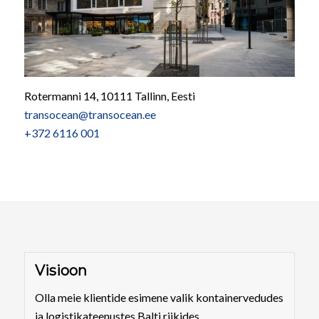
Rotermanni 14, 10111 Tallinn, Eesti
transocean@transocean.ee
+372 6116 001
Visioon
Olla meie klientide esimene valik kontainervedudes
ja logistikateenustes Balti riikides.