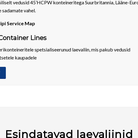
iliselt vedusid 45’HCPW konteineritega Suurbritannia, Lääne-Eur
 sadamate vahel.
ipi Service Map
Container Lines
erikonteineritele spetsialiseerunud laevaliin, mis pakub vedusid
tsetele kaupadele
i
Esindatavad laevaliinid