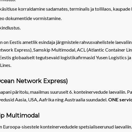
sitluse korraldamine sadamates, terminalis ja tollilaos, kaupade 
o dokumentide vormistamine.
kindlustus.
 on Eestis ametlik esindaja järgmistele rahvusvahelistele laevalii
work Express), Samskip Multimodal, ACL (Atlantic Container Lin
estis globaalselt tegutsevaid logistikafirmasid Yusen Logistics ja
Lines.
cean Network Express)
pani päritolu, maailmas suuruselt 6. konteinervedude laevaliin. P
edusid Aasia, USA, Aafrika ning Austraalia suundadel.
ONE servi
p Multimodal
 Euroopa-sisestele konteinervedudele spetsialiseerunud laevaliin.