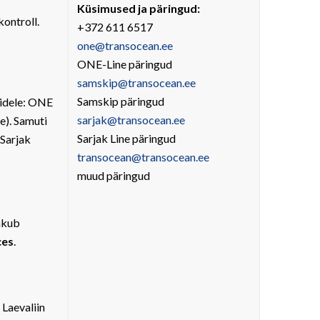
Küsimused ja päringud:
kontroll.
+372 611 6517
one@transocean.ee
ONE-Line päringud
samskip@transocean.ee
Samskip päringud
nidele: ONE
sarjak@transocean.ee
e). Samuti
Sarjak Line päringud
 Sarjak
transocean@transocean.ee
muud päringud
akub
ces
.
 Laevaliin