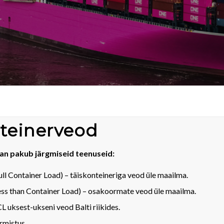
teinerveod
n pakub järgmiseid teenuseid:
ll Container Load) – täiskonteineriga veod üle maailma.
ess than Container Load) – osakoormate veod üle maailma.
 uksest-ukseni veod Balti riikides.
rmistus.