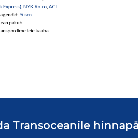
 Express)
,
NYK Ro-ro
,
ACL
e agendid:
Yusen
ean pakub
transpordime teie kauba
a Transoceanile hinnap