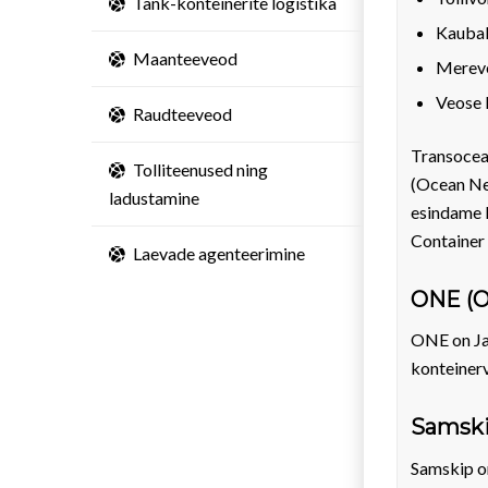
Tank-konteinerite logistika
Kaubakä
Maanteeveod
Mereve
Veose 
Raudteeveod
Transocean
Tolliteenused ning
(Ocean Net
ladustamine
esindame E
Container 
Laevade agenteerimine
ONE (O
ONE on Jaa
konteinerv
Samski
Samskip on