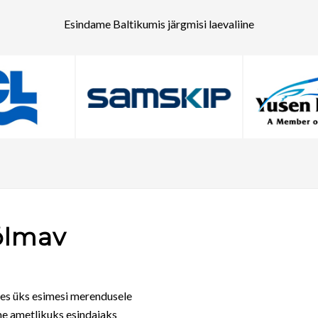
Esindame Baltikumis järgmisi laevaliine
õlmav
les üks esimesi merendusele
me ametlikuks esindajaks