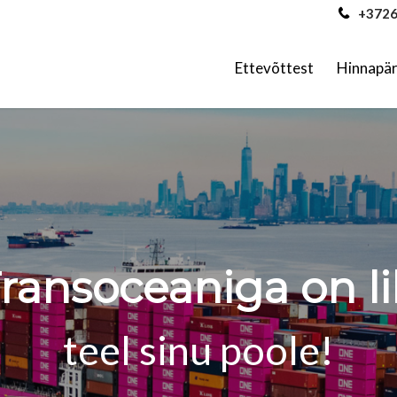
+3726
ransoceaniga on li
Ettevõttest
Hinnapär
teel sinu poole!