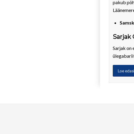
pakub põh
Läänemere
Samsk
Sarjak 
Sarjak on 
ülegabarii
Loe edas