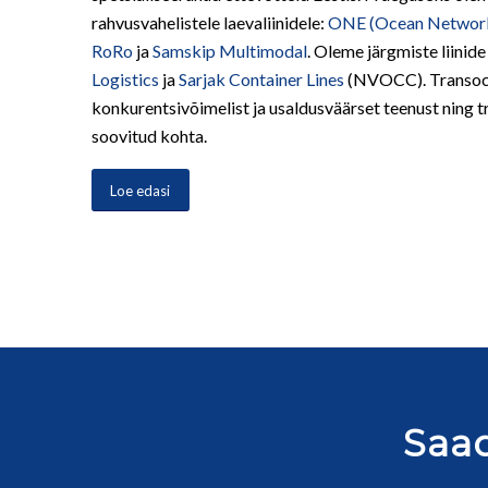
rahvusvahelistele laevaliinidele:
ONE (Ocean Network
RoRo
ja
Samskip Multimodal
. Oleme järgmiste liinid
Logistics
ja
Sarjak Container Lines
(NVOCC). Transoc
konkurentsivõimelist ja usaldusväärset teenust ning 
soovitud kohta.
Loe edasi
Saad