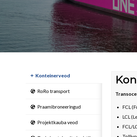
Konteinerveod
Kon
RoRo transport
Transocea
Praamibroneeringud
FCL (Fu
LCL (L
Projektkauba veod
FCL/LCL
Tollivo