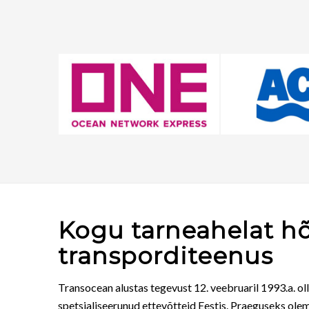
Kogu tarneahelat h
transporditeenus
Transocean alustas tegevust 12. veebruaril 1993.a. ol
spetsialiseerunud ettevõtteid Eestis. Praeguseks ole