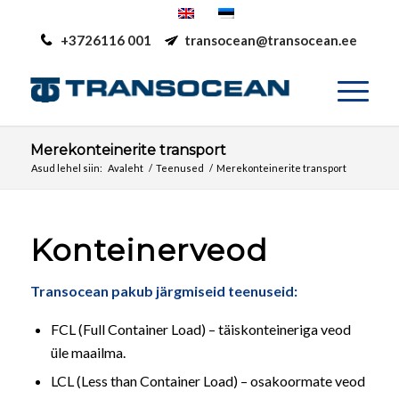
+3726116 001
transocean@transocean.ee
Merekonteinerite transport
Asud lehel siin:
Avaleht
/
Teenused
/
Merekonteinerite transport
Konteinerveod
Transocean pakub järgmiseid teenuseid:
FCL (Full Container Load) – täiskonteineriga veod
üle maailma.
LCL (Less than Container Load) – osakoormate veod