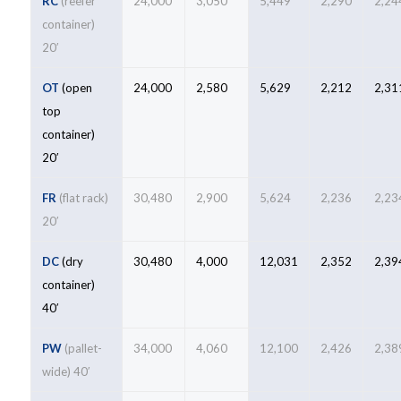
RC
(reefer
24,000
3,050
5,449
2,290
2,24
container)
20′
OT
(open
24,000
2,580
5,629
2,212
2,31
top
container)
20′
FR
(flat rack)
30,480
2,900
5,624
2,236
2,23
20′
DC
(dry
30,480
4,000
12,031
2,352
2,39
container)
40′
PW
(pallet-
34,000
4,060
12,100
2,426
2,38
wide) 40′