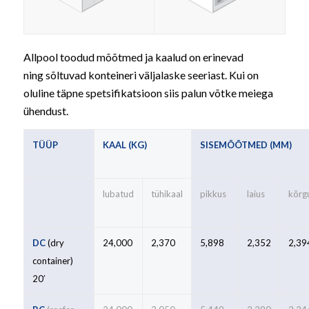
Allpool toodud mõõtmed ja kaalud on erinevad
ning sõltuvad konteineri väljalaske seeriast. Kui on
oluline täpne spetsifikatsioon siis palun võtke meiega
ühendust.
TÜÜP
KAAL (KG)
SISEMÕÕTMED (MM)
lubatud
tühikaal
pikkus
laius
kõrg
DC
(dry
24,000
2,370
5,898
2,352
2,39
container)
20′