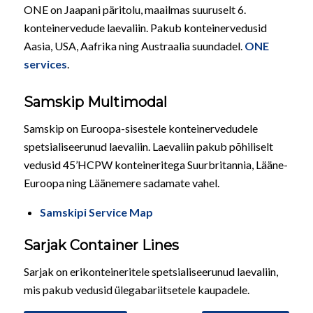
ONE on Jaapani päritolu, maailmas suuruselt 6.
konteinervedude laevaliin. Pakub konteinervedusid
Aasia, USA, Aafrika ning Austraalia suundadel.
ONE
services
.
Samskip Multimodal
Samskip on Euroopa-sisestele konteinervedudele
spetsialiseerunud laevaliin. Laevaliin pakub põhiliselt
vedusid 45’HCPW konteineritega Suurbritannia, Lääne-
Euroopa ning Läänemere sadamate vahel.
Samskipi Service Map
Sarjak Container Lines
Sarjak on erikonteineritele spetsialiseerunud laevaliin,
mis pakub vedusid ülegabariitsetele kaupadele.