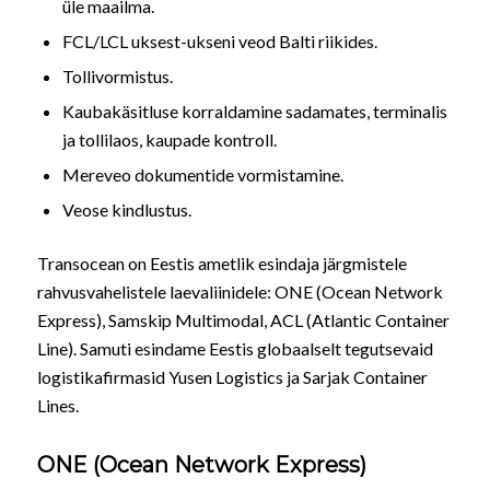
üle maailma.
FCL/LCL uksest-ukseni veod Balti riikides.
Tollivormistus.
Kaubakäsitluse korraldamine sadamates, terminalis
ja tollilaos, kaupade kontroll.
Mereveo dokumentide vormistamine.
Veose kindlustus.
Transocean on Eestis ametlik esindaja järgmistele
rahvusvahelistele laevaliinidele: ONE (Ocean Network
Express), Samskip Multimodal, ACL (Atlantic Container
Line). Samuti esindame Eestis globaalselt tegutsevaid
logistikafirmasid Yusen Logistics ja Sarjak Container
Lines.
ONE (Ocean Network Express)