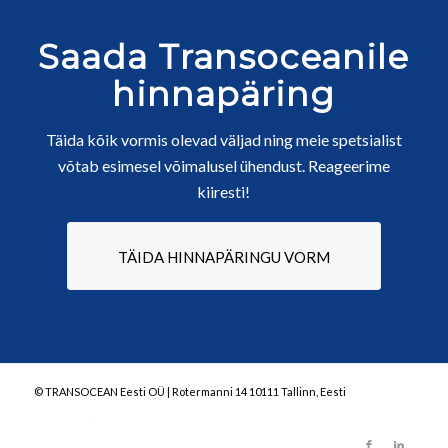
Saada Transoceanile
hinnapäring
Täida kõik vormis olevad väljad ning meie spetsialist
võtab esimesel võimalusel ühendust. Reageerime
kiiresti!
TÄIDA HINNAPÄRINGU VORM
© TRANSOCEAN Eesti OÜ | Rotermanni 14 10111 Tallinn, Eesti
caotica.ee veebilehe arendus, veebiarendus, kodulehe disain valmistamine, interneti online turundus