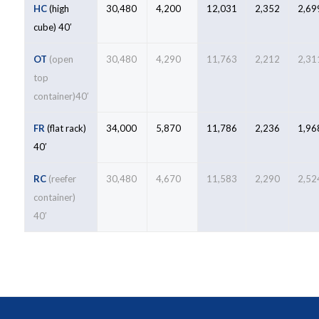
HC
(high
30,480
4,200
12,031
2,352
2,69
cube) 40′
OT
(open
30,480
4,290
11,763
2,212
2,31
top
container)40′
FR
(flat rack)
34,000
5,870
11,786
2,236
1,96
40′
RC
(reefer
30,480
4,670
11,583
2,290
2,52
container)
40′