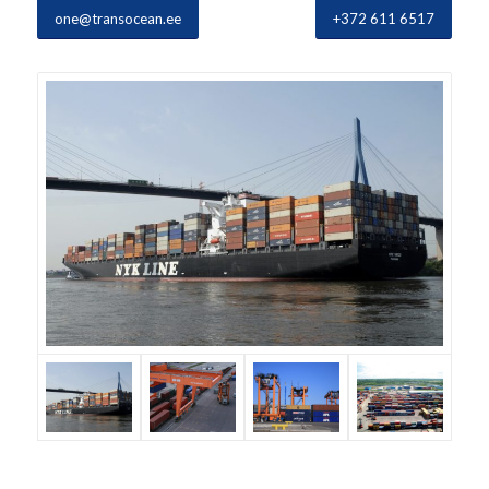
one@transocean.ee
+372 611 6517