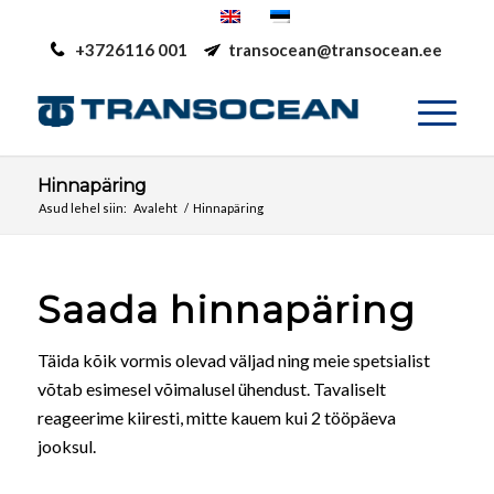
+3726116 001
transocean@transocean.ee
Hinnapäring
Asud lehel siin:
Avaleht
/
Hinnapäring
Saada hinnapäring
Täida kõik vormis olevad väljad ning meie spetsialist
võtab esimesel võimalusel ühendust. Tavaliselt
reageerime kiiresti, mitte kauem kui 2 tööpäeva
jooksul.