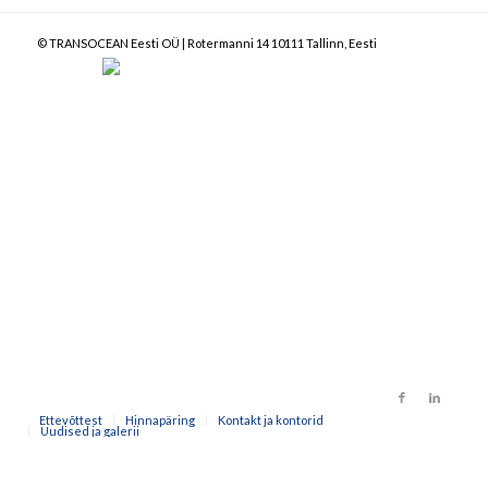
© TRANSOCEAN Eesti OÜ | Rotermanni 14 10111 Tallinn, Eesti
caotica.ee veebilehe arendus, veebiarendus, kodulehe disain valmistamine, interneti online turundus
Ettevõttest
Hinnapäring
Kontakt ja kontorid
Uudised ja galerii