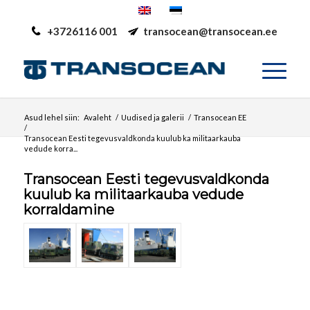
+3726116 001
transocean@transocean.ee
Asud lehel siin:
Avaleht
/
Uudised ja galerii
/
Transocean EE
/
Transocean Eesti tegevusvaldkonda kuulub ka militaarkauba
vedude korra...
Transocean Eesti tegevusvaldkonda
kuulub ka militaarkauba vedude
korraldamine